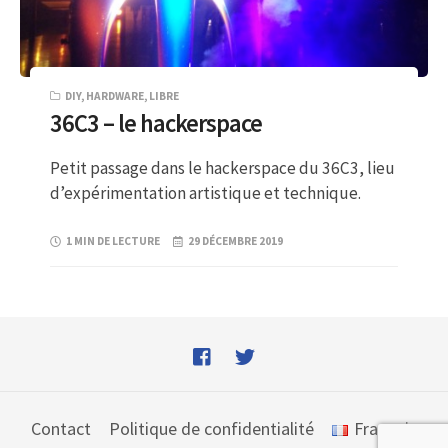
DIY
,
HARDWARE
,
LIBRE
36C3 – le hackerspace
Petit passage dans le hackerspace du 36C3, lieu
d’expérimentation artistique et technique.
1 MIN DE LECTURE
29 DÉCEMBRE 2019
Contact
Politique de confidentialité
Français