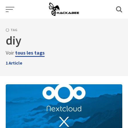
Aller
au
contenu
TAG
diy
Voir
tous les tags
1
Article