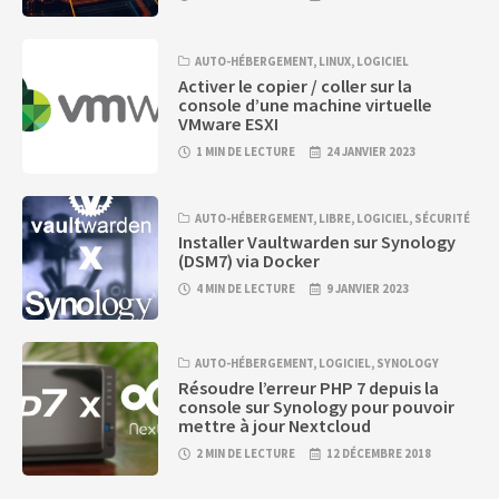
AUTO-HÉBERGEMENT
,
LINUX
,
LOGICIEL
Activer le copier / coller sur la
console d’une machine virtuelle
VMware ESXI
1 MIN DE LECTURE
24 JANVIER 2023
AUTO-HÉBERGEMENT
,
LIBRE
,
LOGICIEL
,
SÉCURITÉ
Installer Vaultwarden sur Synology
(DSM7) via Docker
4 MIN DE LECTURE
9 JANVIER 2023
AUTO-HÉBERGEMENT
,
LOGICIEL
,
SYNOLOGY
Résoudre l’erreur PHP 7 depuis la
console sur Synology pour pouvoir
mettre à jour Nextcloud
2 MIN DE LECTURE
12 DÉCEMBRE 2018