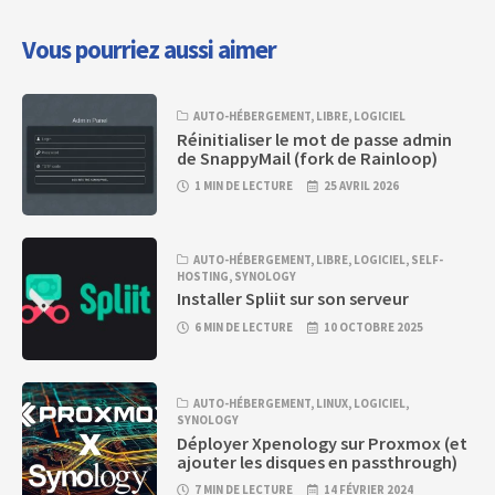
Vous pourriez aussi aimer
AUTO-HÉBERGEMENT
,
LIBRE
,
LOGICIEL
Réinitialiser le mot de passe admin
de SnappyMail (fork de Rainloop)
1 MIN DE LECTURE
25 AVRIL 2026
AUTO-HÉBERGEMENT
,
LIBRE
,
LOGICIEL
,
SELF-
HOSTING
,
SYNOLOGY
Installer Spliit sur son serveur
6 MIN DE LECTURE
10 OCTOBRE 2025
AUTO-HÉBERGEMENT
,
LINUX
,
LOGICIEL
,
SYNOLOGY
Déployer Xpenology sur Proxmox (et
ajouter les disques en passthrough)
7 MIN DE LECTURE
14 FÉVRIER 2024