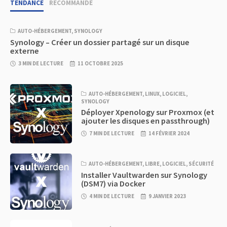
TENDANCE
RECOMMANDÉ
AUTO-HÉBERGEMENT
,
SYNOLOGY
Synology – Créer un dossier partagé sur un disque
externe
3 MIN DE LECTURE
11 OCTOBRE 2025
AUTO-HÉBERGEMENT
,
LINUX
,
LOGICIEL
,
SYNOLOGY
Déployer Xpenology sur Proxmox (et
ajouter les disques en passthrough)
7 MIN DE LECTURE
14 FÉVRIER 2024
AUTO-HÉBERGEMENT
,
LIBRE
,
LOGICIEL
,
SÉCURITÉ
Installer Vaultwarden sur Synology
(DSM7) via Docker
4 MIN DE LECTURE
9 JANVIER 2023